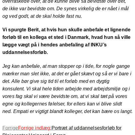
overraskede over, at de kunne blive så bevidste over det,
de ikke var bevidste om. De synes virkelig de er nået i mål
og ved godt, at de skal holde fast nu.
Vi spurgte Berit, at hvis hun skulle anbefale et lignende
forløb til en kollega et sted i Danmark, hvad hun så ville
lægge vægt på i hendes anbefaling af INKU’s
uddannelsesforløb.
Jeg kan anbefale, at man stopper op i tide, for nogle gange
mærker man slet ikke, at det er gået skævt og så er vi bare i
det. Alle bør give sig tid til et forløb med en dygtig
konsulent. Vi skal hele tiden arbejde med arbejdsmiljø og i
vores fag skal vi være bevidste om, at vi skal tæt på vores
egne og kollegernes følelser, for ellers kan vi blive slidt
ned. Empati er vigtigt blandt kolleger, det kan bære os langt.
Forrige
Forrige indlæg:
Portræt af uddannelsesforløb for