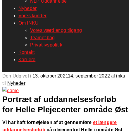
NLP Uddannelse
Nyheder
Vores kunder
Om INKU
Vores værdier og tilgang
Teamet bag
Privatlivspolitik
Kontakt
Karriere
Den
Udgivet i
13. oktober 2021
14. september 2022
af
inku
til
Nyheder
Portræt af uddannelsesforløb
for Helle Plejecenter område Øst
Vi har haft fornøjelsen af at gennemføre
et længere
uddannelsesforløb
på plejecentret Helle i område Øst.