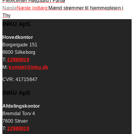
Plejecenter Højgaard i Farsø
Næste
Næste indlæg:
Mænd strømmer til hjemmeplejen i
Thy
INKU ApS
Hovedkontor
Borgergade 151
8600 Silkeborg
T:
22988819
M:
kontakt@inku.dk
CVR: 41715847
INKU ApS
Afdelings
kontor
Bremdal Torv 4
7600 Struer
T:
22988819