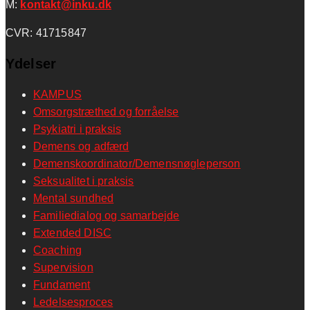
M:
kontakt@inku.dk
CVR: 41715847
Ydelser
KAMPUS
Omsorgstræthed og forråelse
Psykiatri i praksis
Demens og adfærd
Demenskoordinator/Demensnøgleperson
Seksualitet i praksis
Mental sundhed
Familiedialog og samarbejde
Extended DISC
Coaching
Supervision
Fundament
Ledelsesproces