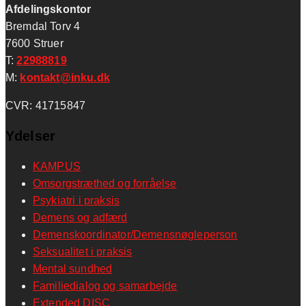
Afdelings
kontor
Bremdal Torv 4
7600 Struer
T:
22988819
M:
kontakt@inku.dk
CVR: 41715847
Ydelser
KAMPUS
Omsorgstræthed og forråelse
Psykiatri i praksis
Demens og adfærd
Demenskoordinator/Demensnøgleperson
Seksualitet i praksis
Mental sundhed
Familiedialog og samarbejde
Extended DISC