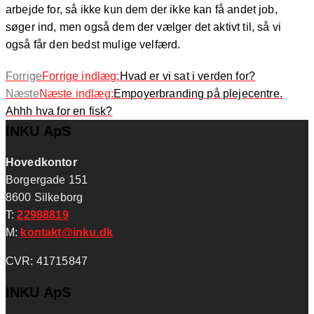
arbejde for, så ikke kun dem der ikke kan få andet job,
søger ind, men også dem der vælger det aktivt til, så vi
også får den bedst mulige velfærd.
Forrige
Forrige indlæg:
Hvad er vi sat i verden for?
Næste
Næste indlæg:
Empoyerbranding på plejecentre.
Ahhh hva for en fisk?
INKU ApS
Hovedkontor
Borgergade 151
8600 Silkeborg
T:
22988819
M:
kontakt@inku.dk
CVR: 41715847
INKU ApS