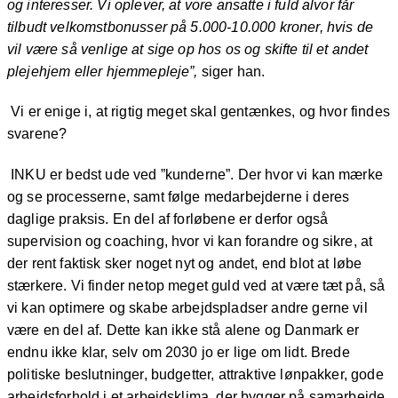
og interesser. Vi oplever, at vore ansatte i fuld alvor får
tilbudt velkomstbonusser på 5.000-10.000 kroner, hvis de
vil være så venlige at sige op hos os og skifte til et andet
plejehjem eller hjemmepleje”,
siger han.
Vi er enige i, at rigtig meget skal gentænkes, og hvor findes
svarene?
INKU er bedst ude ved ”kunderne”. Der hvor vi kan mærke
og se processerne, samt følge medarbejderne i deres
daglige praksis. En del af forløbene er derfor også
supervision og coaching, hvor vi kan forandre og sikre, at
der rent faktisk sker noget nyt og andet, end blot at løbe
stærkere. Vi finder netop meget guld ved at være tæt på, så
vi kan optimere og skabe arbejdspladser andre gerne vil
være en del af. Dette kan ikke stå alene og Danmark er
endnu ikke klar, selv om 2030 jo er lige om lidt. Brede
politiske beslutninger, budgetter, attraktive lønpakker, gode
arbejdsforhold i et arbejdsklima, der bygger på samarbejde,