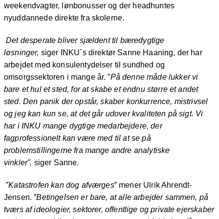
weekendvagter, lønbonusser og der headhuntes
nyuddannede direkte fra skolerne.
Det desperate bliver sjældent til bæredygtige
løsninger,
siger INKU´s direktør Sanne Haaning, der har
arbejdet med konsulentydelser til sundhed og
omsorgssektoren i mange år. ”
På denne måde lukker vi
bare et hul et sted, for at skabe et endnu større et andet
sted. Den panik der opstår, skaber konkurrence, mistrivsel
og jeg kan kun se, at det går udover
kvaliteten på sigt. Vi
har i INKU mange dygtige medarbejdere, der
fagprofessionelt kan være med til at se på
problemstillingerne fra mange andre analytiske
vinkler”,
siger Sanne.
”
Katastrofen kan dog afværges
” mener Ulrik Ahrendt-
Jensen. ”
Betingelsen er bare, at alle arbejder sammen, på
tværs af ideologier, sektorer, offentlige og private ejerskaber