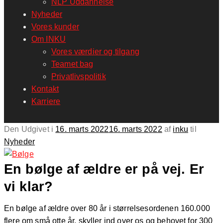
NLP Uddannelse
Nyheder
Vores kunder
Om INKU
Vores værdier og tilgang
Teamet bag
Privatlivspolitik
Kontakt
Karriere
Den
Udgivet i
16. marts 2022
16. marts 2022
af
inku
til
Nyheder
En bølge af ældre er på vej. Er
vi klar?
En bølge af ældre over 80 år i størrelsesordenen 160.000
flere om små otte år, skyller ind over os og behovet for 300