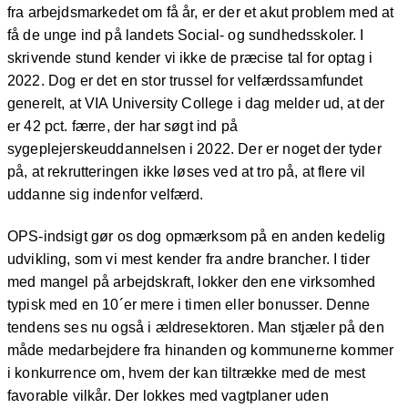
fra arbejdsmarkedet om få år, er der et akut problem med at
få de unge ind på landets Social- og sundhedsskoler. I
skrivende stund kender vi ikke de præcise tal for optag i
2022. Dog er det en stor trussel for velfærdssamfundet
generelt, at VIA University College i dag melder ud, at der
er 42 pct. færre, der har søgt ind på
sygeplejerskeuddannelsen i 2022. Der er noget der tyder
på, at rekrutteringen ikke løses ved at tro på, at flere vil
uddanne sig indenfor velfærd.
OPS-indsigt gør os dog opmærksom på en anden kedelig
udvikling, som vi mest kender fra andre brancher. I tider
med mangel på arbejdskraft, lokker den ene virksomhed
typisk med en 10´er mere i timen eller bonusser. Denne
tendens ses nu også i ældresektoren. Man stjæler på den
måde medarbejdere fra hinanden og kommunerne kommer
i konkurrence om, hvem der kan tiltrække med de mest
favorable vilkår. Der lokkes med vagtplaner uden